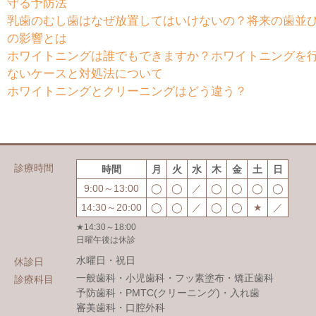
守る予防法
乳歯のむし歯はなぜ放置してはいけないの？将来の歯並
の影響とは
ホワイトニングは誰でもできますか？ホワイトニングを
ないケースと対処法について
ホワイトニングとクリーニングはどう違う？
診療時間
時間
月
火
水
木
金
土
日
9:00～13:00
◯
◯
／
◯
◯
◯
◯
14:30～20:00
◯
◯
／
◯
◯
★
／
★14:30～18:00
日曜午後は休診
水曜日・祝日
休診日
一般歯科・小児歯科・フッ素塗布・矯正歯科
診療科目
予防歯科・PMTC(クリーニング)・入れ歯
審美歯科・口腔外科